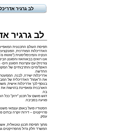
לב גרגיר אדריכל
לב גרגיר אד
תפיסת העולם התכנונית המאפיי
הנקיה והמינימליסטית ("Less is more").
אנו רואים בבאוהאוז והסגנון הבינ
צורנית) עם עקרונות הסגנון הים- 
האקלימיים והתרבותיים של המקום
החדשה.
אדריכלות ישירה, לבנה, הממעטת 
את ה"אמת" האדריכלית של המבנ
בנוסף לכך אדריכלות אישית, מש
האורבנית ומאפיינת ברגישות את
בה.
דגש מושם על תכנון "ירוק" ככל הא
פגיעה בסביבה.
פרוייקטים – דירות יוקרה ובתים פר
עסק.
מתוך תפיסת תכנון טוטאלית, אשר
המשרד חלק גדול מהפרויקטים גם 