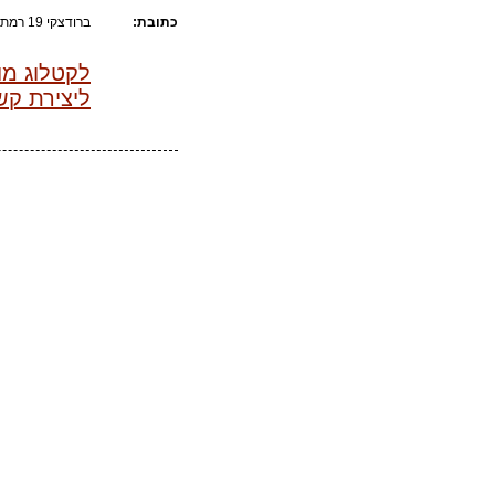
כתובת:
ברודצקי 19 רמת אביב, תל אביב
לקטלוג מו
ליצירת קש