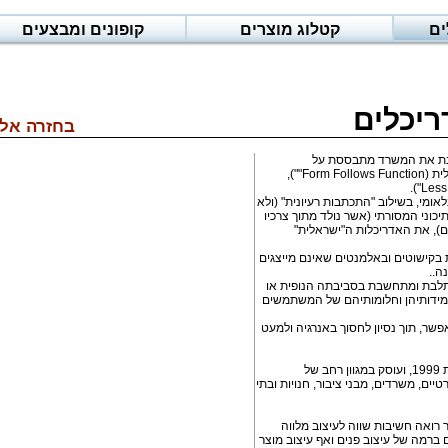
ים
קטלוג מוצרים
קופונים ומבצעים
ריכלים
בחזרה אל 
נת את המשרד מתבססת על
האדריכלות המודרנית, הפונקציונלית (Form Follows Function""),
לאומי, בשילוב "התכתבות רעיונית" (ולא
תיכוני המסורתי (אשר נולד מתוך צרכיו
), את האדריכלות ה"ישראלית"
בקישוטים ובאלמנטים שאינם מייצגים
ה..
תלבת ומתחשבת בסביבתה הנופית או
 מידותיהן וחלומותיהם של המשתמשים
פשר, תוך נסיון לחסוך באנרגיה ולמעט
הסטודיו פועל באופן עצמאי משנת 1999, ועוסק במגוון רחב של
טיים, משרדים, מבני ציבור, חנויות ובתי
 רואה חשיבות שווה לעיצוב מלווה
ברמה של עיצוב פנים ואף עיצוב מוצר